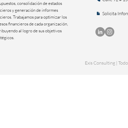
upuestos, consolidación de estados
ncieros y generación de informes
Solicita Info
ncieros. Trabajamos para optimizar los
esos financieros de cada organización,
ribuyendo al logro de sus objetivos
atégicos.
Exis Consulting | Tod