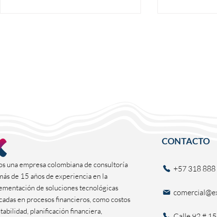
Integración Ágil y Segura:
Optimización
Oracle EPM Data Integration
Bolsa Mercan
en la Bolsa Mercantil de
con Oracle 
Colombia
CONTACTO
s una empresa colombiana de consultoría
+57 318 888
más de 15 años de experiencia en la
ementación de soluciones tecnológicas
comercial@ex
cadas en procesos financieros, como costos
tabilidad, planificación financiera,
Calle 92 # 15